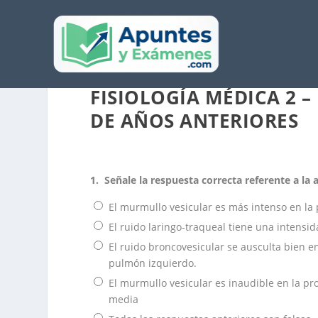
FISIOLOGÍA MÉDICA 2 
DE AÑOS ANTERIORES
1.
Señale la respuesta correcta referente a la 
El murmullo vesicular es más intenso en la 
El ruido laringo-traqueal tiene una intensida
El ruido broncovesicular se ausculta bien e
pulmón izquierdo.
El murmullo vesicular es inaudible en la pro
media