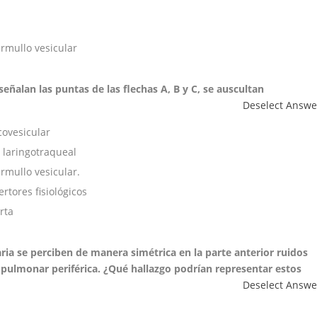
rmullo vesicular
ñalan las puntas de las flechas A, B y C, se auscultan
Deselect Answe
covesicular
 laringotraqueal
rmullo vesicular.
rtores fisiológicos
rta
ia se perciben de manera simétrica en la parte anterior ruidos
 pulmonar periférica. ¿Qué hallazgo podrían representar estos
Deselect Answe