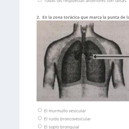
Todas las respuestas anteriores son falsas.
2.
En la zona torácica que marca la punta de la
El murmullo vesicular
El ruido broncovesicular
El soplo bronquial