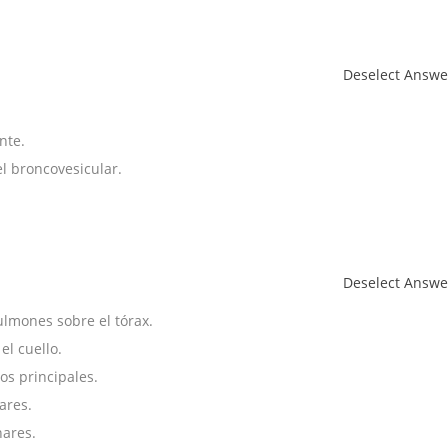
Deselect Answe
nte.
el broncovesicular.
Deselect Answe
ulmones sobre el tórax.
el cuello.
os principales.
ares.
nares.