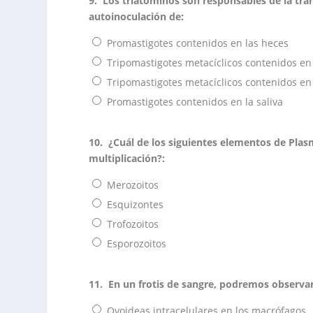
9.
Los triatóminos son responsables de la tr
autoinoculación de:
Promastigotes contenidos en las heces
Tripomastigotes metacíclicos contenidos en 
Tripomastigotes metacíclicos contenidos en
Promastigotes contenidos en la saliva
10.
¿Cuál de los siguientes elementos de Pla
multiplicación?:
Merozoitos
Esquizontes
Trofozoitos
Esporozoitos
11.
En un frotis de sangre, podremos observa
Ovoideas intracelulares en los macrófagos