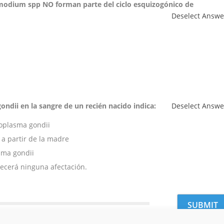
smodium spp NO forman parte del ciclo esquizogónico de
Deselect Answe
ndii en la sangre de un recién nacido indica:
Deselect Answe
xoplasma gondii
 a partir de la madre
sma gondii
decerá ninguna afectación.