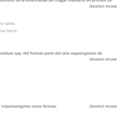
ansmisión de la enfermedad de Chagas mediante un proceso de
Deselect Answe
la saliva
 las heces
smodium spp. NO forman parte del ciclo esquizogónico de
Deselect Answe
r tripomastigotes como formas:
Deselect Answe