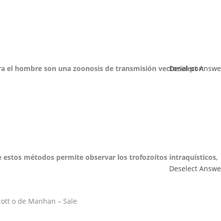
a el hombre son una zoonosis de transmisión vectorial por:
Deselect Answe
e estos métodos permite observar los trofozoítos intraquísticos,
Deselect Answe
cott o de Manhan – Sale