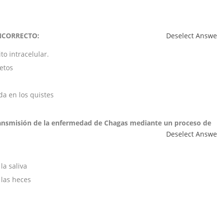
 INCORRECTO:
Deselect Answe
to intracelular.
letos
n
da en los quistes
ransmisión de la enfermedad de Chagas mediante un proceso de
Deselect Answe
la saliva
 las heces