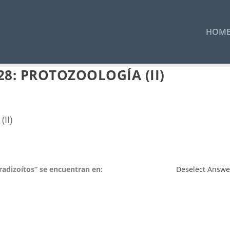
HOM
8: PROTOZOOLOGÍA (II)
II)
adizoítos” se encuentran en:
Deselect Answe