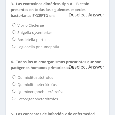
3.
Las exotoxinas diméricas tipo A – B están
presentes en todas las siguientes especies
Deselect Answer
bacterianas EXCEPTO en:
Vibrio Cholerae
Shigella dysenteriae
Bordetella pertusis
Legionella pneumophila
4.
Todos los microorganismos procariotas que son
Deselect Answer
patógenos humanos primarios son:
Quimiolitoautótrofos
Quimiolitoheterótrofos
Quimioorganoheterótrofos
Fotoorganoheterótrofos
5.
Los conceptos de infección y de enfermedad