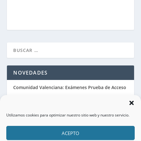
NOVEDADES
Comunidad Valenciana: Exámenes Prueba de Acceso
Exámenes de Lengua Castellana de la Prueba de
Acceso a Grado Superior de Cataluña
Utilizamos cookies para optimizar nuestro sitio web y nuestro servicio.
Exámenes de Lengua Catalana de la Prueba de
Acceso a Grado Superior de Cataluña
ACEPTO