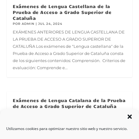
Exámenes de Lengua Castellana de la
Prueba de Acceso a Grado Superior de
Cataluña
POR
ADMIN
|
JUL 24, 2024
EXÁMENES ANTERIORES DE LENGUA CASTELLANA DE
LA PRUEBA DE ACCESO A GRADO SUPERIOR DE
CATALUÑA Los exámenes de "Lengua castellana" de la
Prueba de Acceso a Grado Superior de Cataluña consta
de los siguientes contenidos: Comprensión. Criterios de
evaluación: Comprende e...
Exámenes de Lengua Catalana de la Prueba
de Acceso a Grado Superior de Cataluña
POR
ADMIN
|
JUL 24, 2024
EXÁMENES ANTERIORES DE LENGUA CATALANA DE LA
PRUEBA DE ACCESO A GRADO SUPERIOR DE
Utilizamos cookies para optimizar nuestro sitio web y nuestro servicio.
CATALUÑA Los exámenes de "Lengua catalana" de la