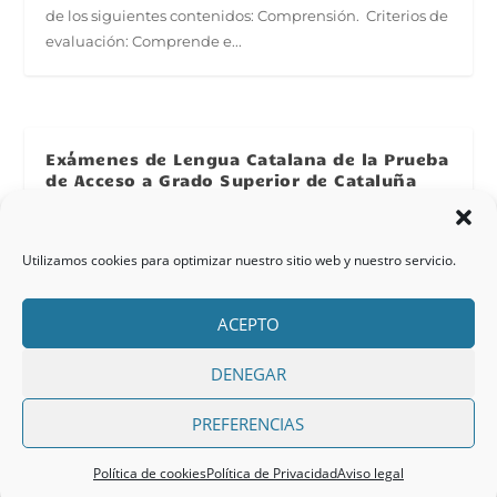
de los siguientes contenidos: Comprensión. Criterios de
evaluación: Comprende e...
Exámenes de Lengua Catalana de la Prueba
de Acceso a Grado Superior de Cataluña
POR
ADMIN
|
JUL 24, 2024
EXÁMENES ANTERIORES DE LENGUA CATALANA DE LA
PRUEBA DE ACCESO A GRADO SUPERIOR DE
Utilizamos cookies para optimizar nuestro sitio web y nuestro servicio.
CATALUÑA Los exámenes de "Lengua catalana" de la
Prueba de Acceso a Grado Superior de Cataluña consta
ACEPTO
de los siguientes contenidos: Comprensió. Criteris
d'avaluació: Comprèn i interpreta...
DENEGAR
PREFERENCIAS
Política de cookies
Política de Privacidad
Aviso legal