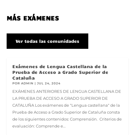
MÁS EXÁMENES
Ver todas las comunidades
Exámenes de Lengua Castellana de la
Prueba de Acceso a Grado Superior de
Cataluña
POR
ADMIN
|
JUL 24, 2024
EXÁMENES ANTERIORES DE LENGUA CASTELLANA DE
LA PRUEBA DE ACCESO A GRADO SUPERIOR DE
CATALUÑA Los exámenes de "Lengua castellana" de la
Prueba de Acceso a Grado Superior de Cataluña consta
de los siguientes contenidos: Comprensión. Criterios de
evaluación: Comprende e...