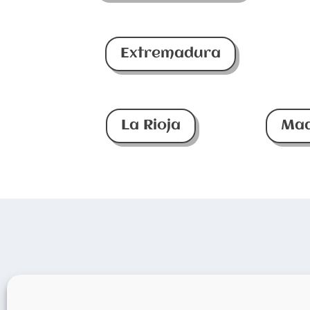
Extremadura
La Rioja
Mad